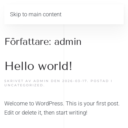
MENY
Skip to main content
Författare:
admin
Hello world!
SKRIVET AV
ADMIN
DEN
2026-03-17
. POSTAD I
UNCATEGORIZED
.
Welcome to WordPress. This is your first post.
Edit or delete it, then start writing!