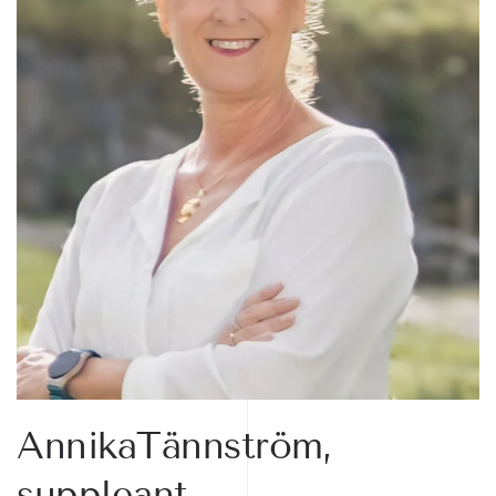
AnnikaTännström,
suppleant