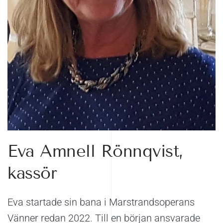
Eva Amnell Rönnqvist,
kassör
Eva startade sin bana i Marstrandsoperans
Vänner redan 2022. Till en början ansvarade